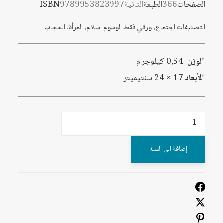
الصفحات
366
الطبعة
الثانية
9789953823997
ISBN
التصنيفات
اجتماع
,
ورقي فقط
الوسوم
اسلام
,
المرأة
,
الحجاب
الوزن
0,54 كيلوجرام
الأبعاد
17 × 24 سنتيميتر
كمية
رمزية
الحجاب:
إضافة الى السلة
مفاهيم
ودلالات