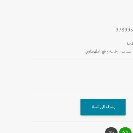
97899
افة
سياسة
,
رفاعة رافع الطهطاوي
إضافة الى السلة