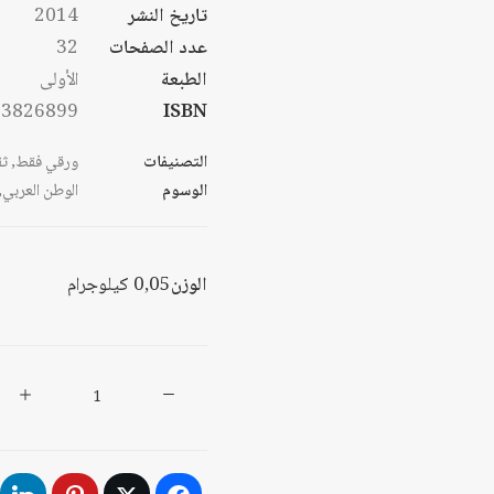
تاريخ النشر
2014
عدد الصفحات
32
الطبعة
الأولى
53826899
ISBN
التصنيفات
ورقي فقط
,
ثق
الوسوم
الوطن العربي
,
الوزن
0,05 كيلوجرام
كمية
رفاعة
رافع
الطهطاوي: