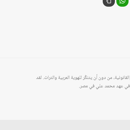
انونية، من دون أن يتنكّر للهوية العربية والتراث. لقد
هداف في عهد محمد علي في مصر.