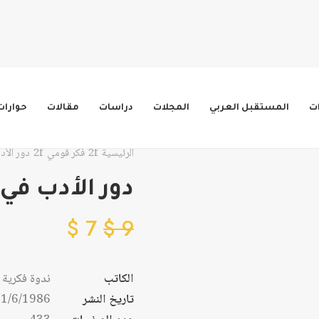
ات
المستقبل العربي
المجلات
دراسات
مقالات
حوارات
الرئيسية
فكر قومي
دور الأد
دور الأدب في 
$
7
$
9
الكاتب
ندوة فكرية
تاريخ النشر
1/6/1986