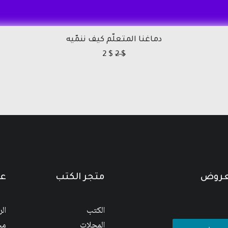
دماغنا المتعلّم كيف ننمّيه
2
$
2
$
لعروض
متجر الكتب
عن
الكتب
ال
المجلات
مج