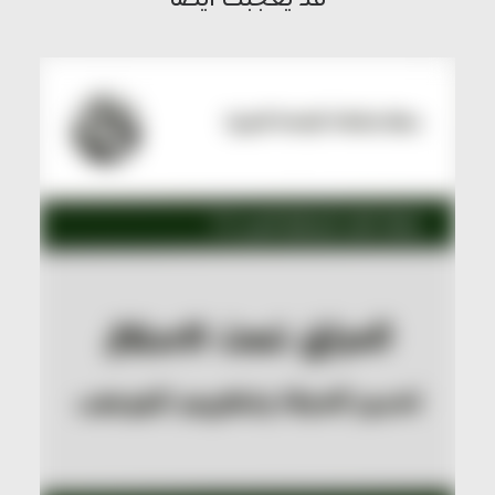
قد يعجبك ايضاً