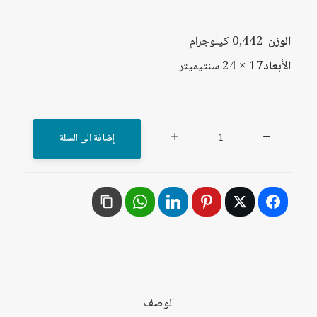
الوزن
0,442 كيلوجرام
الأبعاد
17 × 24 سنتيميتر
كمية
إضافة الى السلة
خطط
التنمية
العربية
واتجاهاتها
التكاملية
والتنافرية:
دراسة
في
الوصف
خطط