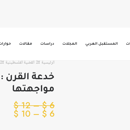
ات
المستقبل العربي
المجلات
دراسات
مقالات
حوارات
الرئيسية
القضية الفلسطينية
خدعة القرن : 
مواجهتها
نطا
$
12
–
$
6
نطا
السع
$
10
–
$
6
من
السع