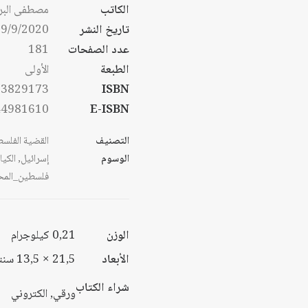
من
الكاتب
مصطفى البر
خلال
تاريخ النشر
9/9/2020
خلال
عدد الصفحات
181
الطبعة
الأولى
53829173
ISBN
44981610
E-ISBN
التصنيف
القضية الفلسط
الوسوم
إسرائيل
,
الكي
فلسطين_المح
الوزن
0,21 كيلوجرام
الأبعاد
21,5 × 13,5 سنتيميتر
شراء الكتاب
ورقي, الكتروني