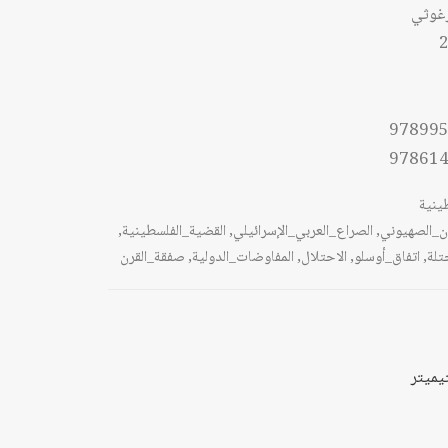
غوثي
2
97899
97861
ينية
ان_الصهيوني
,
الصراع_العربي_الإسرائيلي
,
القضية_الفلسطينية
,
تلة
,
اتفاق_أوسلو
,
الاحتلال
,
المفاوضات_الدولية
,
صفقة_القرن