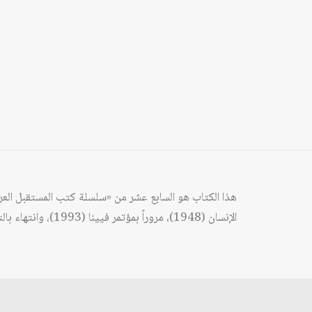
هذا الكتاب هو السابع عشر من «سلسلة كتب المستقبل العر
الإنسان (1948)، مروراً بمؤتمر فيينا (1993)، وانتهاء بالتجليات السياسية للعولمة من جهة، ودرجة العدوان على حقوق الإنسان وانتهاكاتها على المستوى العربي من جهة ثانية.