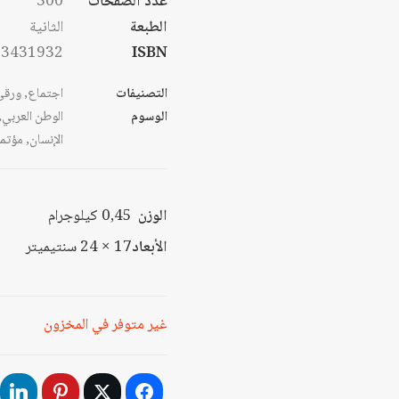
عدد الصفحات
300
الطبعة
الثانية
53431932
ISBN
التصنيفات
اجتماع
,
ورقي
الوسوم
الوطن العربي
,
الإنسان
,
مؤتمر
الوزن
0,45 كيلوجرام
الأبعاد
17 × 24 سنتيميتر
غير متوفر في المخزون