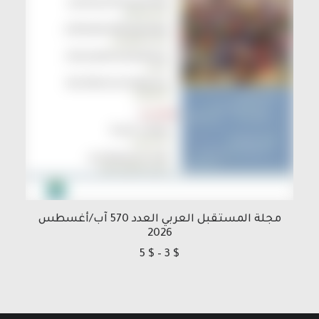
مجلة المستقبل العربي العدد 570 آب/أغسطس
2026
نطاق
5
$
–
3
$
السعر:
من
خلال