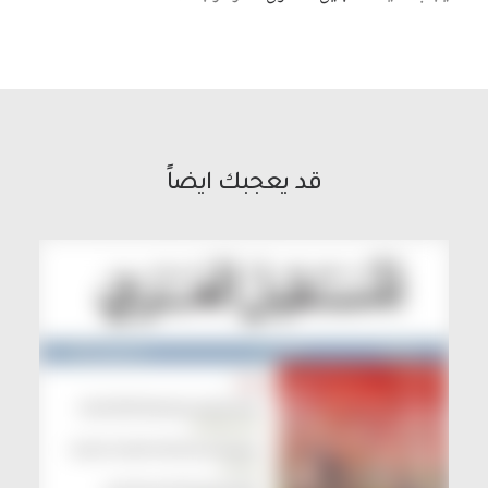
قد يعجبك ايضاً