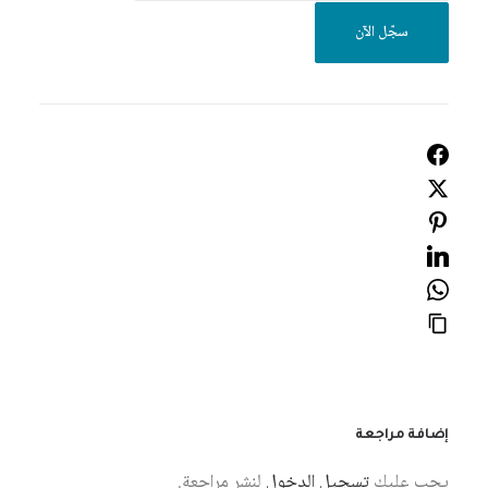
من
سجّل الآن
خارج
لبنان
في
دورة
في
منهجيات
إعداد
البحوث
إضافة مراجعة
يجب عليك
تسجيل الدخول
لنشر مراجعة.