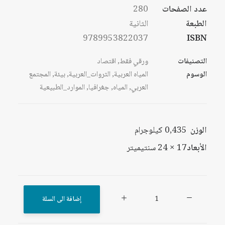
عدد الصفحات
280
الطبعة
الثانية
9789953822037
ISBN
التصنيفات
ورقي فقط
,
اقتصاد
الوسوم
المياه العربية
,
الثروات_العربية
,
بيئة
,
المجتمع
العربي
,
المياه
,
جغرافيا
,
الموارد_الطبيعية
الوزن
0,435 كيلوجرام
الأبعاد
17 × 24 سنتيميتر
كمية
إضافة الى السلة
المياه
العربية: