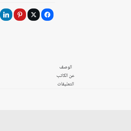
والسلطة
في
المجتمع
العربي:
الأكاديميون
العرب
والسلطة
الوصف
عن الكاتب
التعليقات