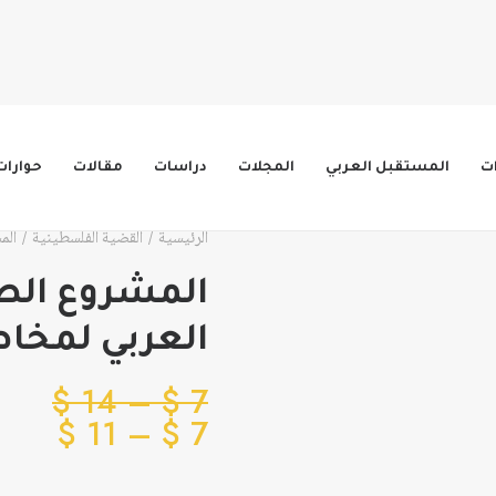
ات
المستقبل العربي
المجلات
دراسات
مقالات
حوارات
الرئيسية
القضية الفلسطينية
المش
المشروع الصه
العربي لمخاطره 1897-
نطا
$
14
–
$
7
نطاق
السع
$
11
–
$
7
من
السع