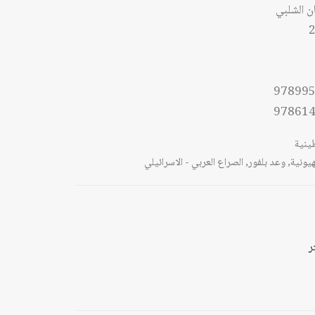
ن الشلبي
2
97899
97861
ينية
يونية
,
وعد بلفور
,
الصراع العربي - الاسرائيلي