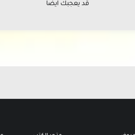
قد يعجبك ايضاً