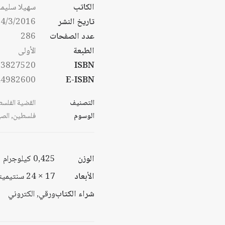
من
الكاتب
سهيلا سليما
خلال
تاريخ النشر
4/3/2016
خلال
عدد الصفحات
286
الطبعة
الأولى
53827520
ISBN
44982600
E-ISBN
التصنيف
القضية الفلسط
الوسوم
فلسطين
,
الصه
الوزن
0,425 كيلوجرام
الأبعاد
17 × 24 سنتيميتر
شراء الكتاب
ورقي, الكتروني