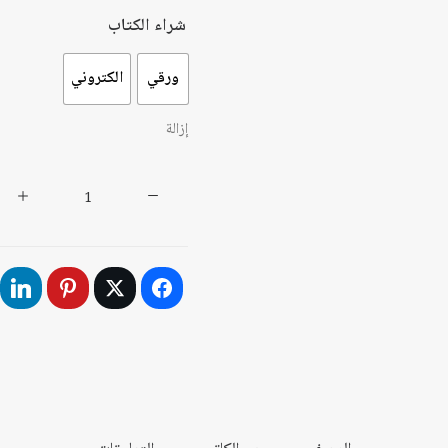
شراء الكتاب
ورقي
الكتروني
إزالة
كمية
المشروع
الصهيوني
وبدايات
الوعي
العربي
لمخاطره
1897-
1917