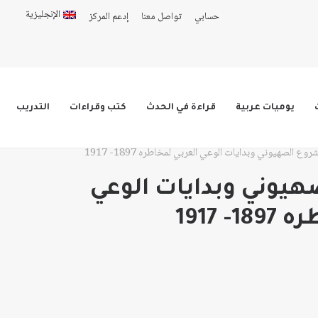
الإنجليزية
حسابي
تواصل معنا
إدعم المركز
يوميات عربية
قراءة في الحدث
كتب وقراءات
التدريب
روع الصهيوني وبدايات الوعي العربي لمخاطره 1897- 1917
يوني وبدايات الوعي
 1917
ق
ر:
ر: