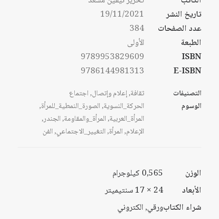
الكاتب
تحرير نيفين مسعد
خلال
تاريخ النشر
19/11/2021
خلال
عدد الصفحات
384
الطبعة
الأولى
9789953829609
ISBN
9786144981313
E-ISBN
التصنيفات
ثقافة
,
إعلام وإتصال
,
اجتماع
الوسوم
الحركة_النسوية
,
الصورة_النمطية_للمرأة
,
المرأة_العربية
,
المرأة_والمقاومة
,
الجندر
,
الإعلام
,
المرأة
,
التغيير_الاجتماعي
,
الفن
الوزن
0,565 كيلوجرام
الأبعاد
24 × 17 سنتيميتر
شراء الكتاب
ورقي, الكتروني