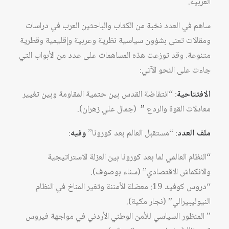
العربية.
ساهم في العدد نخبة من الكتاب والباحثين العرب في دراسات
ومقالات تعنى بشؤون سياسية نظرية وعربية وإقليمية وقطرية
متنوعة. وقد توزعت هذه المساهمات على عدد من الأبواب التي
جاءت على النحو الآتي:
الافتتاحية
: “انتفاضة القدس بين حتمية المقاومة وبين تغيير
معادلات القوة والردع
”
(جمال علي زهران).
ملف العدد
: “مستقبل العالم بعد كورونا”
وفيه
:
“
النظام العالمي لما بعد كورونا بين العزلة الاستراتيجية
والانكماش الاقتصادي” (سناء بوصوف).
“دروس كوفيد 19: معضلة الأمننة وتغير المناخ في النظام
النيوليبيرالي” (نجار مكية).
” المنظور السياسي للأمن الوطني الأردني في مواجهة فيروس