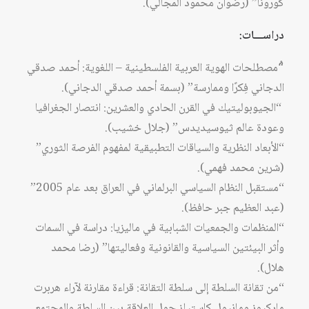
كورونا” (رضوان محمود المجالي).
دراســـات:
“ُمصطلحات الهوية العربية الفلسطينية – اللغوية: أحمد صدقي
الدجاني فِكرًا وممارسة” (بسمة أحمد صدقي الدجاني).
“الجيوبوليتيك في القرن الحادي والعشرين: انتصار الجغرافيا
وعودة عالم ثيوسيديدس” (جلال خشيب).
“الأبعاد النظرية والسياقات التطبيقية لمفهوم الفرصة الثوري”
(شرين محمد فهمي).
“مستقبل النظام السياسي البرلماني في العراق بعد عام 2005”
(عبد العظيم جبر حافظ).
“المنظمات والجمعيات الشبابية في ماليزيا: دراسة في السمات
وأثر البيئتين السياسية والقانونية وفعاليتها” (رضا محمد
هلال).
“من تقانة السلطة إلى سلطة التقانة: قراءة مقارنة لآراء هربرت
ماركيوز ومانيول كاستيلز حول العلاقة بين السلطة والمجتمع