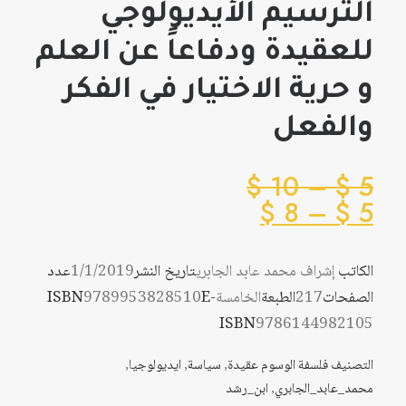
الترسيم الأيديولوجي
للعقيدة ودفاعاً عن العلم
و حرية الاختيار في الفكر
والفعل
نطاق
$
10
–
$
5
نطاق
السعر:
$
8
–
$
5
من
السعر:
من
الكاتب
إشراف محمد عابد الجابري
تاريخ النشر
1/1/2019
عدد
خلال
الصفحات
217
الطبعة
الخامسة
E-
9789953828510
ISBN
خلال
ISBN
9786144982105
التصنيف
فلسفة
الوسوم
عقيدة
,
سياسة
,
ايديولوجيا
,
محمد_عابد_الجابري
,
ابن_رشد