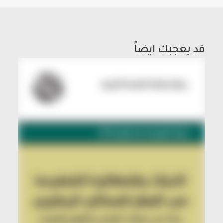
و
حرية
الاختيار
قد يعجبك ايضاً
في
الفكر
والفعل