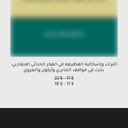
التراث وإشكالية القطيعة في الفكر الحداثي المغاربي:
بحث في مواقف الجابري وأركون والعروي
نطاق
22
$
–
11
$
نطاق
السعر:
18
$
–
11
$
من
السعر:
من
خلال
خلال