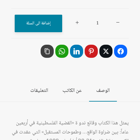
كمية
إضافة الى السلة
القضية
الفلسطينية
في
أربعين
عاماً:
بين
ضراوة
الوصف
عن الكاتب
التعليقات
الواقع
..
وطموحات
المستقبل
يمثل هذا الكتاب وقائع ندو ة «القضية الفلسطينية في أربعين
عاماً: بين ضراوة الواقع… وطموحات المستقبل» التي عقدت في