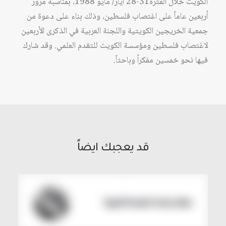
الكويت خلال الفترة31-28 أيار/ مايو 1988، بمناسبة مرور
أربعين عاماً على اغتصاب فلسطين، وذلك بناء على دعوة من
جمعية الخريجين الكويتية واللجنة العربية في الذكرى الأربعين
لاغتصاب فلسطين ومؤسسة الكويت للتقدم العلمي. وقد شارك
فيها نحو خمسين مفكراً وباحثاً.
قد يعجبك ايضاً