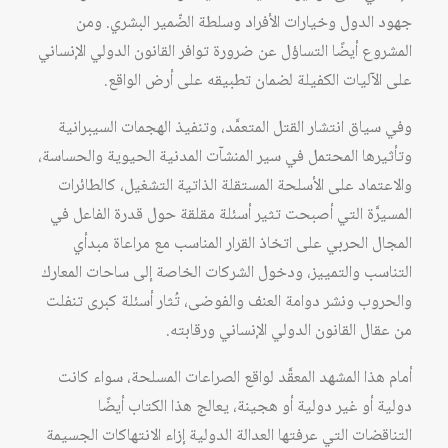
جهود الدول وخيارات الأفراد وسلطة الضّمير البشري. ومن
المشروع أيضًا التساؤل عن ضرورة توافر القانون الدولي الإنساني
على الآليات الكفيلة لضمان تطبيقه على أرض الواقع.
وفي سياق انتشار القتل المتعمَّد، وتنفيذ الهجمات السيبرانية
وتأثيرها المحتمل في سير المنشآت المدنية الحيوية والحساسة،
والاعتماد على الأسلحة المستقلة الذاتية التشغيل، كالطائرات
المسيرَّة التي أصبحت تثير أسئلة مقلقة حول قدرة الفاعل في
المجال الحربي على اتخاذ القرار المناسب مع مراعاة مبدأي
التناسب والتمييز، ودخول الشركات الخاصة إلى ساحات المعارك
والحروب ونشر دوامة العنف والفوضى، تُثار أسئلة كبرى تنفلت
من عقال القانون الدولي الإنساني ورقابته.
أمام هذا المشهد المعقَّد لواقع الصراعات المسلحة، سواء كانت
دولية أو غير دولية أو هجينة، يعالج هذا الكتاب أيضًا
التناقضات التي عرفتها العدالة الدولية إزاء الانتهاكات الجسيمة