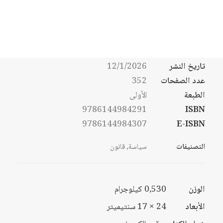
نطاق
السعر:
$
14
–
$
10
من
السعر:
من
الكاتب
مجموعة مؤلفين، إشراف وتأطير: الحسين
خلال
شكراني ورضوان خولفة
خلال
تاريخ النشر
12/1/2026
عدد الصفحات
352
الطبعة
الأولى
9786144984291
ISBN
9786144984307
E-ISBN
التصنيفات
سياسة
,
قانون
الوزن
0,530 كيلوجرام
الأبعاد
24 × 17 سنتيميتر