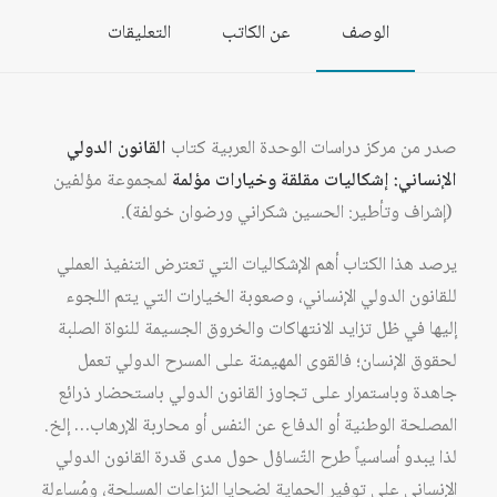
مؤلمة
الوصف
عن الكاتب
التعليقات
صدر من مركز دراسات الوحدة العربية كتاب
القانون الدولي
الإنساني: إشكاليات مقلقة وخيارات مؤلمة
لمجموعة مؤلفين
(إشراف وتأطير: الحسين شكراني ورضوان خولفة).
يرصد هذا الكتاب أهم الإشكاليات التي تعترض التنفيذ العملي
للقانون الدولي الإنساني، وصعوبة الخيارات التي يتم اللجوء
إليها في ظل تزايد الانتهاكات والخروق الجسيمة للنواة الصلبة
لحقوق الإنسان؛ فالقوى المهيمنة على المسرح الدولي تعمل
جاهدة وباستمرار على تجاوز القانون الدولي باستحضار ذرائع
المصلحة الوطنية أو الدفاع عن النفس أو محاربة الإرهاب… إلخ.
لذا يبدو أساسياً طرح التّساؤل حول مدى قدرة القانون الدولي
الإنساني على توفير الحماية لضحايا النزاعات المسلحة، ومُساءلة