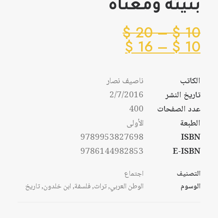
بنيته ومعناه
نطاق
$
20
–
$
10
نطاق
السعر:
$
16
–
$
10
من
السعر:
من
الكاتب
ناصيف نصار
خلال
تاريخ النشر
2/7/2016
خلال
عدد الصفحات
400
الطبعة
الأولى
9789953827698
ISBN
9786144982853
E-ISBN
التصنيف
اجتماع
الوسوم
الوطن العربي
,
تراث
,
فلسفة
,
ابن خلدون
,
تاريخ