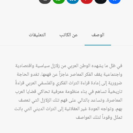
ابن
خلدون:
تفسير
تحليلي
الوصف
عن الكاتب
التعليقات
وجدلي
لفكر
ابن
خلدون
في ظل ما يشهده الوطن العربي من زلازل سياسية واقتصادية
في
واجتماعية يقف الفكر المعاصر عاجزاً عن فهمها، تغدو الحاجة
بنيته
ضرورية إلى إعادة قراءة التراث الفكري والفلسفي العربي قراءةً
ومعناه
تاريخيةً تساهم في بناء منظومة معرفية تحاكي قضايا العرب
المعاصرة، وتساعد بالتالي على فهم تلك الزلازل التي تعصف
بهم، وتواجه العودة غير العقلانية إلى التراث الديني التي باتت
تمثّل وقوداً لتلك العواصف