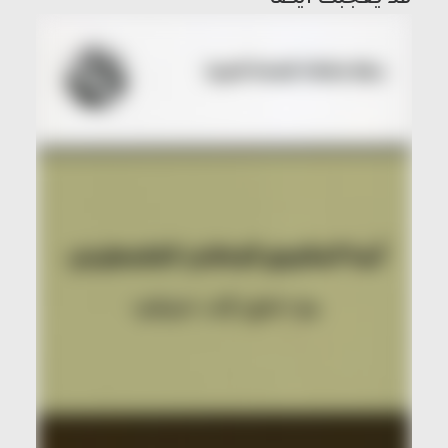
قد يعجبك ايضاً