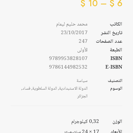
نطاق
السعر:
$
10
–
$
6
من
السعر:
من
الكاتب
محمد حليم ليمام
خلال
تاريخ النشر
23/10/2017
خلال
عدد الصفحات
247
الطبعة
الأولى
9789953828107
ISBN
9786144982532
E-ISBN
التصنيف
سياسة
الوسوم
الدولة الاستبدادية
,
الدولة السلطوية
,
فساد
,
الجزائر
الوزن
0,32 كيلوجرام
الأبعاد
17 × 24 سنتيميتر