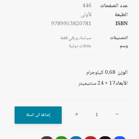
عدد الصفحات
446
الطبعة
الأولى
9789953820781
ISBN
التصنيفات
سياسة
,
ورقي فقط
وسم
علاقات دولية
الوزن
0,68 كيلوجرام
الأبعاد
17 × 24 سنتيميتر
كمية
إضافة الى السلة
العلاقات
الأردنية
-