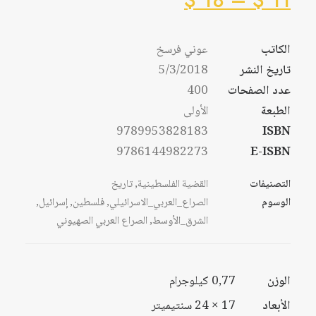
$
18
–
$
11
من
السعر:
من
الكاتب
عوني فرسخ
خلال
تاريخ النشر
5/3/2018
خلال
عدد الصفحات
400
الطبعة
الأولى
9789953828183
ISBN
9786144982273
E-ISBN
التصنيفات
القضية الفلسطينية
,
تاريخ
الوسوم
الصراع_العربي_الاسرائيلي
,
فلسطين
,
إسرائيل
,
الشرق_الأوسط
,
الصراع العربي الصهيوني
الوزن
0,77 كيلوجرام
الأبعاد
17 × 24 سنتيميتر