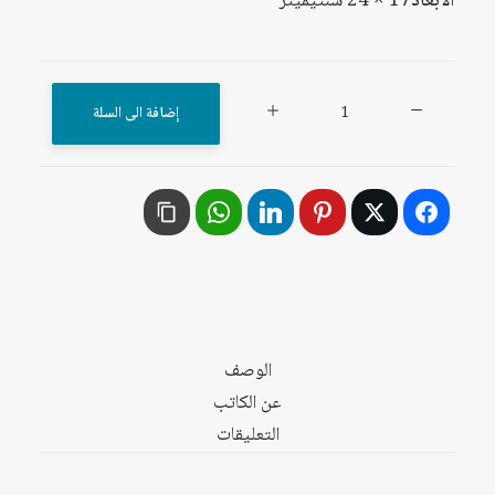
الأبعاد
17 × 24 سنتيميتر
كمية
إضافة الى السلة
السلوك
التصويتي
للمجموعتين
العربية
والأفريقية
في
الجمعية
العامة
الوصف
للأمم
عن الكاتب
المتحدة
التعليقات