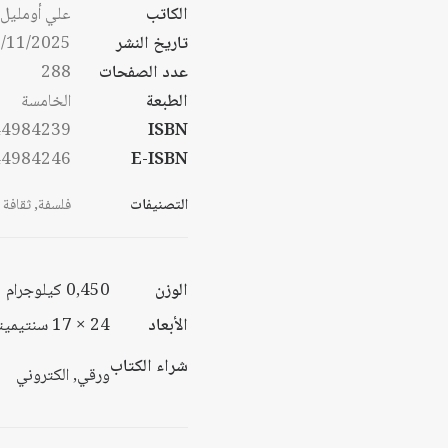
من
الكاتب
علي أومليل
خلا
تاريخ النشر
/11/2025
خلا
عدد الصفحات
288
الطبعة
الخامسة
44984239
ISBN
44984246
E-ISBN
التصنيفات
فلسفة
,
ثقافة
الوزن
0,450 كيلوجرام
الأبعاد
24 × 17 سنتيميتر
شراء الكتاب
ورقي, الكتروني