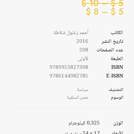
نطاق
$
10
–
$
5
نطاق
السعر:
$
8
–
$
5
من
السعر:
من
الكاتب
أحمد زغلول شلاطة
خلال
تاريخ النشر
2016
خلال
عدد الصفحات
208
الطبعة
الأولى
9789953827308
ISBN
9786144982785
E-ISBN
التصنيف
سياسة
الوسوم
مصر
,
السلفية
الوزن
0,325 كيلوجرام
الأبعاد
17 × 24 سنتيميتر