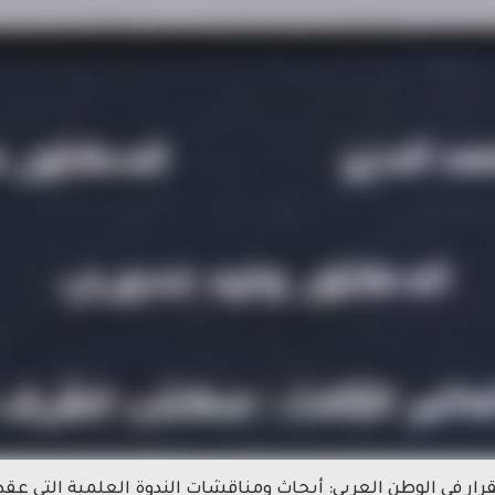
ار في الوطن العربي: أبحاث ومناقشات الندوة العلمية التي عقد