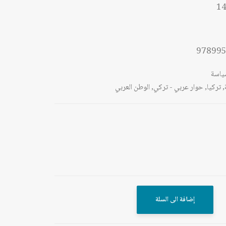
14
97899
ياسة
,
تركيا
,
حوار عربي - تركي
,
الوطن العربي
إضافة الى السلة