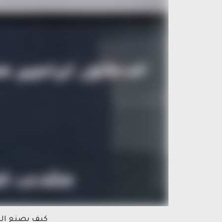
كيف يصنع القر