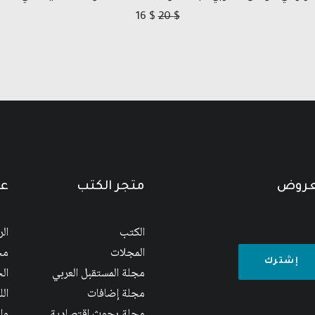
16
$
20
$
لعروض
متجر الكتب
عن
الكتب
ال
المجلات
مج
مجلة المستقبل العربي
الج
مجلة إضافات
ال
مجلة بحوث اقتصادية
وا