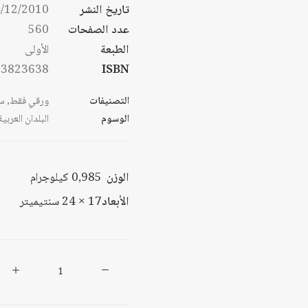
تاريخ النشر
/12/2010
عدد الصفحات
560
الطبعة
الأولى
53823638
ISBN
التصنيفات
ورقي فقط
,
س
الوسوم
البلدان العربية
الوزن
0,985 كيلوجرام
الأبعاد
17 × 24 سنتيميتر
كمية
الحوار
العربي