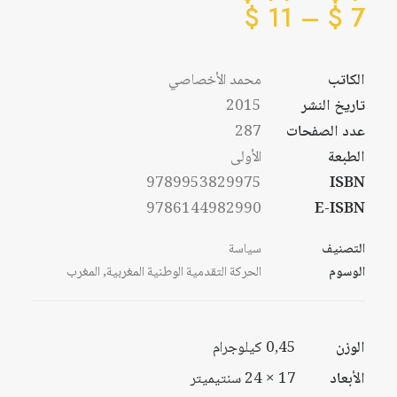
نطاق
السعر:
$
11
–
$
7
من
السعر:
من
الكاتب
محمد الأخصاصي
خلال
تاريخ النشر
2015
خلال
عدد الصفحات
287
الطبعة
الأولى
9789953829975
ISBN
9786144982990
E-ISBN
التصنيف
سياسة
الوسوم
الحركة التقدمية الوطنية المغربية
,
المغرب
الوزن
0,45 كيلوجرام
الأبعاد
17 × 24 سنتيميتر