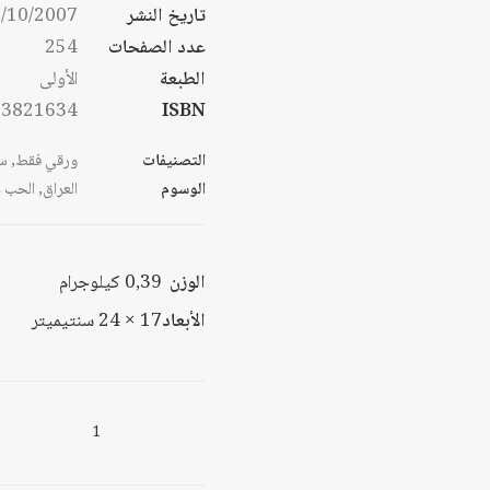
تاريخ النشر
/10/2007
عدد الصفحات
254
الطبعة
الأولى
53821634
ISBN
التصنيفات
ورقي فقط
,
س
الوسوم
العراق
,
الحب ع
الوزن
0,39 كيلوجرام
الأبعاد
17 × 24 سنتيميتر
كمية
الحرب
والاحتلال