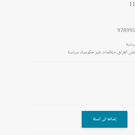
11
97899
ياسة
لى العراق
,
منظمات غير حكومية
,
سياسة
إضافة الى السلة