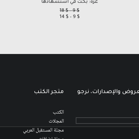
غزة: بحث في استشهادها
نطاق
18
$
–
9
$
نطاق
السعر:
14
$
–
9
$
من
السعر:
من
خلال
خلال
عروض والإصدارات، نرجو
متجر الكتب
الكتب
المجلات
مجلة المستقبل العربي