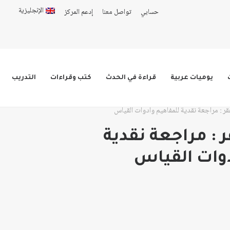
الإنجليزية
حسابي
تواصل معنا
إدعم المركز
يوميات عربية
قراءة في الحدث
كتب وقراءات
التدريب
فقر : مراجعة نقدية للمفاهيم وأدوات القياس
ر : مراجعة نقدية
وات القياس
اق
ق
عر:
عر: