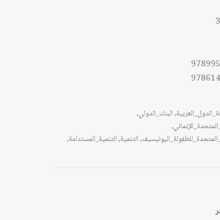
ال
3
ل
97899
97861
_الدول_العربية
,
البنك_الدولي
,
المتحدة_الإنمائي
,
المتحدة_للطفولة_اليونيسيف
,
التنمية
,
التنمية_المستدامة
,