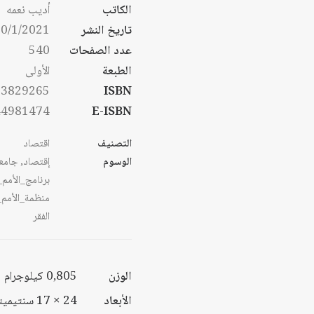
من
الكاتب
أديب نعمه
خل
تاريخ النشر
0/1/2021
خلا
عدد الصفحات
540
الطبعة
الأولى
53829265
ISBN
44981474
E-ISBN
التصنيف
اقتصاد
الوسوم
إقتصاد
,
جامعة
برنامج_الأمم_
منظمة_الأمم_
الفقر
الوزن
0,805 كيلوجرام
الأبعاد
24 × 17 سنتيميتر