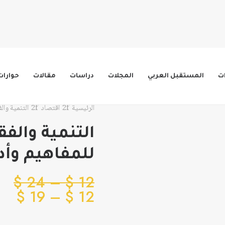
ات
المستقبل العربي
المجلات
دراسات
مقالات
حوارات
الرئيسية
اقتصاد
التنمية وال
التنمية والفق
للمفاهيم وأد
نط
$
24
–
$
12
نطا
الس
$
19
–
$
12
من
الس