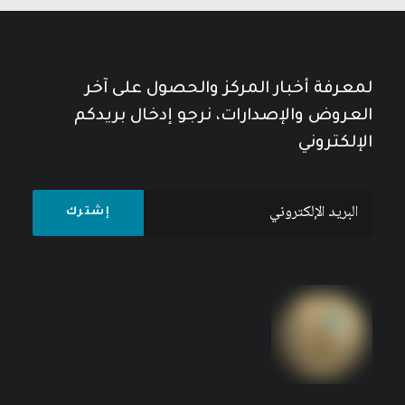
لمعرفة أخبار المركز والحصول على آخر
العروض والإصدارات، نرجو إدخال بريدكم
الإلكتروني
طوفان الأقصى: دراسات في الصراع والمصير
نطاق
24
$
–
12
$
نطاق
السعر:
19
$
–
12
$