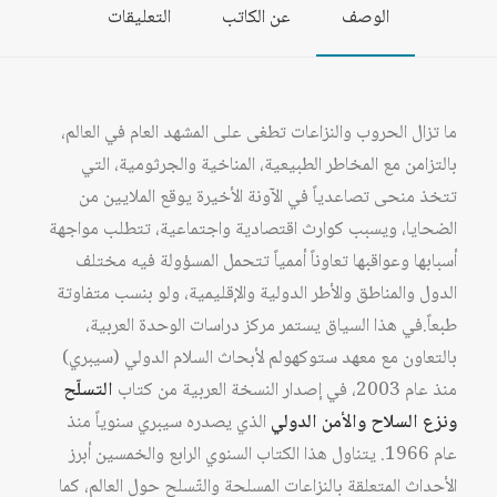
الوصف
عن الكاتب
التعليقات
2023
ما تزال الحروب والنزاعات تطغى على المشهد العام في العالم،
بالتزامن مع المخاطر الطبيعية، المناخية والجرثومية، التي
تتخذ منحى تصاعدياً في الآونة الأخيرة يوقع الملايين من
الضحايا، ويسبب كوارث اقتصادية واجتماعية، تتطلب مواجهة
أسبابها وعواقبها تعاوناً أممياً تتحمل المسؤولة فيه مختلف
الدول والمناطق والأطر الدولية والإقليمية، ولو بنسب متفاوتة
طبعاً.في هذا السياق يستمر مركز دراسات الوحدة العربية،
بالتعاون مع معهد ستوكهولم لأبحاث السلام الدولي (سيبري)
منذ عام 2003، في إصدار النسخة العربية من كتاب
التسلّح
ونزع السلاح والأمن الدولي
الذي يصدره سيبري سنوياً منذ
عام 1966. يتناول هذا الكتاب السنوي الرابع والخمسين أبرز
الأحداث المتعلقة بالنزاعات المسلحة والتّسلح حول العالم، كما