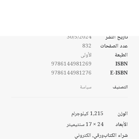
نطاق
السعر:
$
19
–
$
12
من
السعر:
من
الكاتب
معهد ستوكهولم لأبحاث السلام الدولي
خلال
تاريخ النشر
30/5/2024
خلال
عدد الصفحات
832
الطبعة
الأولى
9786144981269
ISBN
9786144981276
E-ISBN
التصنيف
سياسة
الوزن
1,215 كيلوجرام
الأبعاد
24 × 17 سنتيميتر
شراء الكتاب
ورقي, الكتروني