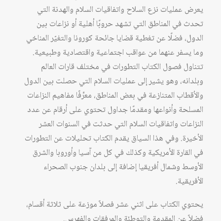
يعرض عمليات نزع السلاح واتفاقيات السلام والهدنة التي
تحدث في المناطق التي تشهد حروبًا أهلية أو نزاعات بين
الدول، فضلًا عن تغطية قضايا جائحة كورونا والتغيّر المناخي
وما يسفر عنهما من عواقب اجتماعية واقتصادية وطبيعية.
تتناول فصول الكتاب التطورات في مختلف قارات العالم
وبلدانه، وهو يشير إلى عمليات السلام التي حصلت بين الدول
والأقطاب المتنازعة في بعض المناطق، معرِّفًا مفاهيم النزاعات
المسلحة وأنواعها ومقدمًا جداول تحتوي على أرقام عن عدد
النزاعات واتفاقيات السلام التي حدثت في السنوات العشر
الأخيرة. وفي هذا السياق يقدم الكتاب تحليلات عن التطورات
في القارة الأمريكية وكذلك في كل من آسيا وأوروبا والشرق
الأوسط وشمال أفريقيا إضافة إلى بلدان جنوب الصحراء
الأفريقية.
يحتوي الكتاب على اثني عشر فصلاً موزعة على ثلاثة أقسام،
فضلاً عن المقدمة والتوطئة والمرفقات والفهرس.