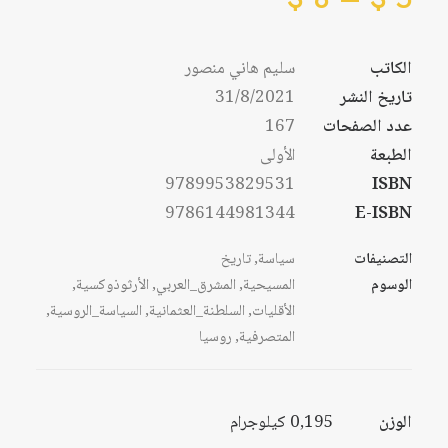
من
السعر:
من
الكاتب
سليم هاني منصور
خلال
تاريخ النشر
31/8/2021
خلال
عدد الصفحات
167
الطبعة
الأولى
9789953829531
ISBN
9786144981344
E-ISBN
التصنيفات
سياسة
,
تاريخ
الوسوم
المسيحية
,
المشرق_العربي
,
الأرثوذوكسية
,
الأقليات
,
السلطنة_العثمانية
,
السياسة_الروسية
,
المتصرفية
,
روسيا
الوزن
0,195 كيلوجرام