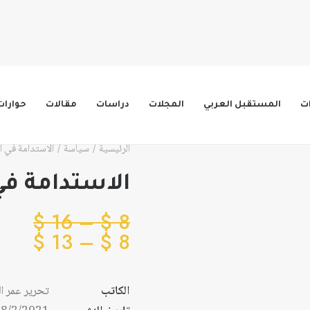
ات
المستقبل العربي
المجلات
دراسات
مقالات
حوارات
الرئيسية
سياسة
الاستدامة في ا
الاستدامة في
نطاق
$
16
–
$
8
نطاق
السع
$
13
–
$
8
من
السع
من
الكاتب
تحرير عمر ا
خلال