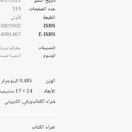
تاريخ النشر
8/2/2021
خلال
عدد الصفحات
319
الطبعة
الأولى
53829302
ISBN
44981467
E-ISBN
التصنيفات
جغرافيا وبيئة
الوسوم
التنمية المست
الوزن
0,485 كيلوجرام
الأبعاد
24 × 17 سنتيميتر
شراء الكتاب
ورقي, الكتروني
شراء الكتاب