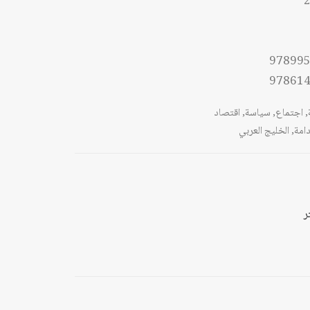
2
97899
97861
,
اجتماع
,
سياسة
,
اقتصاد
دامة
,
الخليج العربي