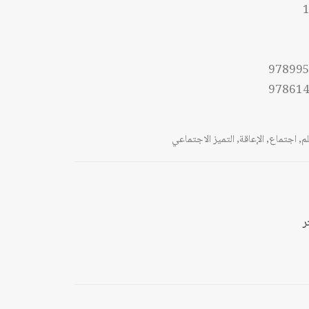
1
97899
97861
م
,
اجتماع
,
الإعاقة
,
التميز الاجتماعي