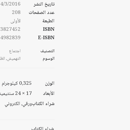
من
تاريخ النشر
4/3/2016
خلال
عدد الصفحات
208
خلال
الطبعة
الأولى
53827452
ISBN
44982839
E-ISBN
التصنيف
اجتماع
الوسوم
التهميش
,
الظل
الوزن
0,325 كيلوجرام
الأبعاد
17 × 24 سنتيميتر
شراء الكتاب
ورقي, الكتروني
شراء الكتاب