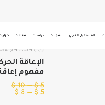
ات
المستقبل العربي
المجلات
دراسات
مقالات
حوارات
الرئيسية
اجتماع
الإعاقة الح
الإعاقة الحرك
مفهوم إعاقة 
نطاق
$
10
–
$
5
نطاق
السع
$
8
–
$
5
من
السعر