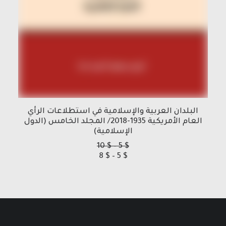
البلدان العربية والإسلامية في استطلاعات الرأي
العام الأمريكية 1935-2018/ المجلد الخامس (الدول
الإسلامية)
نطاق
10
$
–
5
$
نطاق
السعر:
8
$
–
5
$
من
السعر:
من
خلال
خلال