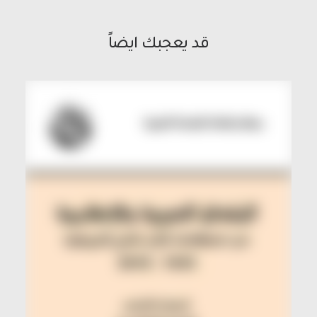
قد يعجبك ايضاً