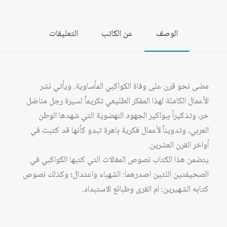
الوصف
عن الكاتب
التعليقات
مضى نحو قرن على وفاة الكواكبي المأساوية. ويأتي نشر
الأعمال الكاملة لهذا المفكر الطليعي تكريماً لسيرة رجل مناضل
حر، وتذكيراً ببواكير الجهود النهضوية التي شهدها الوطن
العربي، وتدويناً لأعمال فكرية باهرة تبدو كأنها قد كتبت في
أواخر القرن العشرين.
يتضمن هذا الكتاب نصوص المقالات التي كتبها الكواكبي في
الصحيفتين اللتين اصدرهما: الشهباء واعتدال؛ وكذلك نصوص
كتابه الشهيرين: ام القرى وطبائع الاستبداد.