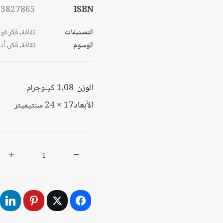
53827865
ISBN
التصنيفات
ثقافة
,
فكر قو
الوسوم
ثقافة
,
فكر
,
أد
الوزن
1,08 كيلوجرام
الأبعاد
17 × 24 سنتيميتر
كمية
الأعمال
الفكرية
العامة
للدكتور
قسطنطين