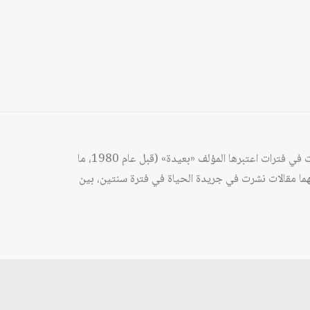
هذا الكتاب هو الجزء الأول من أربعة مجلدات تضمّ مجموعة من المقالات؛ أولهما مختارات إضافية من المحاضرات والمقالات التي وضعت في فترات اعتبرها المؤلف «بعيدة» (قبل عام 1980، ما
تها. وثانيهما مقالات نشرت في جريدة الحياة في فترة سنتين، بين