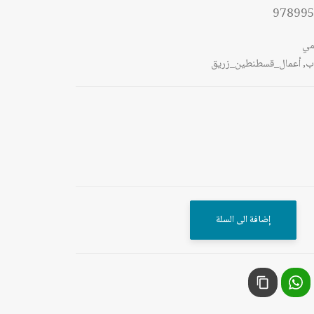
97899
مي
ب
,
أعمال_قسطنطين_زريق
إضافة الى السلة