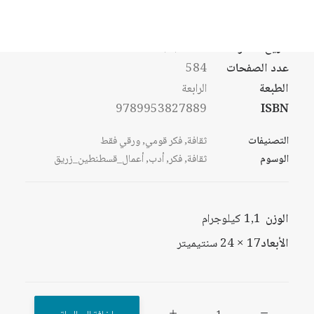
تاريخ النشر
10/5/2017
عدد الصفحات
584
الطبعة
الرابعة
9789953827889
ISBN
التصنيفات
ثقافة
,
فكر قومي
,
ورقي فقط
الوسوم
ثقافة
,
فكر
,
أدب
,
أعمال_قسطنطين_زريق
الوزن
1,1 كيلوجرام
الأبعاد
17 × 24 سنتيميتر
كمية