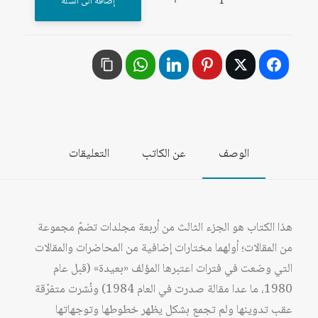
إضافة الى السلة
الأعمال
الفكرية
العامة
للدكتور
قسطنطين
زريق
/
الوصف
عن الكاتب
التعليقات
المجلد
الثالث
هذا الكتاب هو الجزء الثالث من أربعة مجلدات تضمّ مجموعة
من المقالات؛ أولهما مختارات إضافية من المحاضرات والمقالات
التي وضعت في فترات اعتبرها المؤلف «بعيدة» (قبل عام
1980، ما عدا مقالة صدرت في العام 1984) ونُشرت متفرّقة
عقب تدوينها ولم تجمع بشكل يظهر خطوطها وتوجهاتها