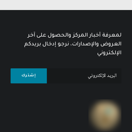
لمعرفة أخبار المركز والحصول على آخر
العروض والإصدارات، نرجو إدخال بريدكم
الإلكتروني
مأزق الديمقراطية في الوطن العربي في ظل النظم
“البتريمونيالية الجديدة”: الأردن نموذجاً
نطاق
17
$
–
9
$