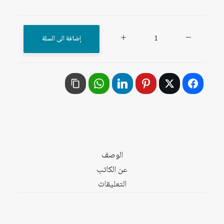
كمية
إضافة الى السلة
استراتيجية
تطوير
العلوم
والتقانة
في
الوطن
العربي:
التقرير
الوصف
العام
عن الكاتب
والاستراتيجيات
التعليقات
والنتائج