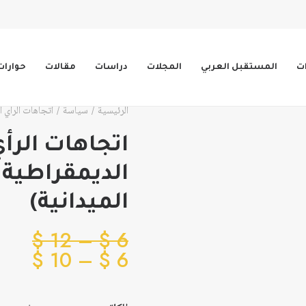
ات
المستقبل العربي
المجلات
دراسات
مقالات
حوارات
الرئيسية
سياسة
اتجاهات الرأي ا
اتجاهات الرأي
الديمقراطية 
الميدانية)
نطا
$
12
–
$
6
نطا
السع
$
10
–
$
6
من
السع
من