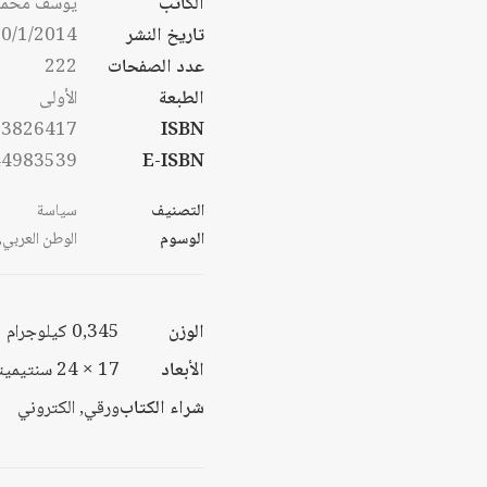
الكاتب
يوسف محمد 
خلال
تاريخ النشر
0/1/2014
خلال
عدد الصفحات
222
الطبعة
الأولى
53826417
ISBN
44983539
E-ISBN
التصنيف
سياسة
الوسوم
الوطن العربي
,
الوزن
0,345 كيلوجرام
الأبعاد
17 × 24 سنتيميتر
شراء الكتاب
ورقي, الكتروني