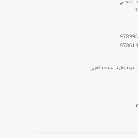
الصواني
1
97899
97861
الديمقراطية
,
المجتمع العربي