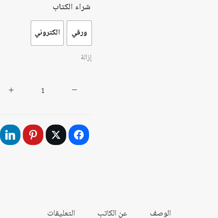
شراء الكتاب
ورقي
الكتروني
إزالة
كمية
اتجاهات
الرأي
العام
العربي
نحو
الديمقراطية
(تحليل
نتائج
الدراسة
الوصف
عن الكاتب
التعليقات