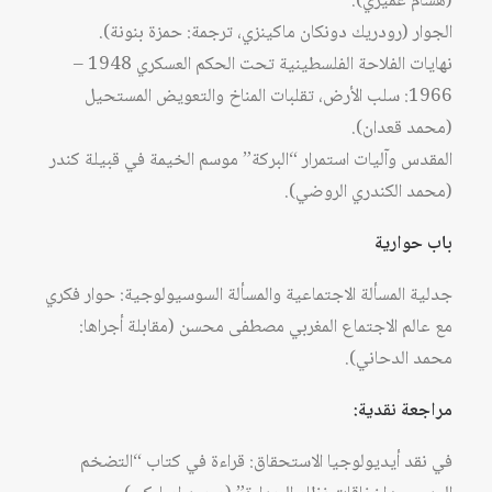
(هشام عميري).
الجوار (رودريك دونكان ماكينزي، ترجمة: حمزة بنونة).
نهايات الفلاحة الفلسطينية تحت الحكم العسكري 1948 –
1966: سلب الأرض، تقلبات المناخ والتعويض المستحيل
(محمد قعدان).
المقدس وآليات استمرار “البركة” موسم الخيمة في قبيلة كندر
(محمد الكندري الروضي).
باب حوارية
جدلية المسألة الاجتماعية والمسألة السوسيولوجية: حوار فكري
مع عالم الاجتماع المغربي مصطفى محسن (مقابلة أجراها:
محمد الدحاني).
مراجعة نقدية:
في نقد أيديولوجيا الاستحقاق: قراءة في كتاب “التضخم