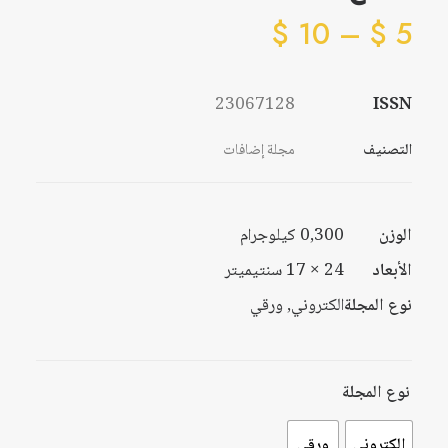
نطاق
$
10
–
$
5
السعر:
من
خلال
23067128
ISSN
التصنيف
مجلة إضافات
الوزن
0,300 كيلوجرام
الأبعاد
24 × 17 سنتيميتر
نوع المجلة
الكتروني, ورقي
نوع المجلة
الكتروني
ورقي