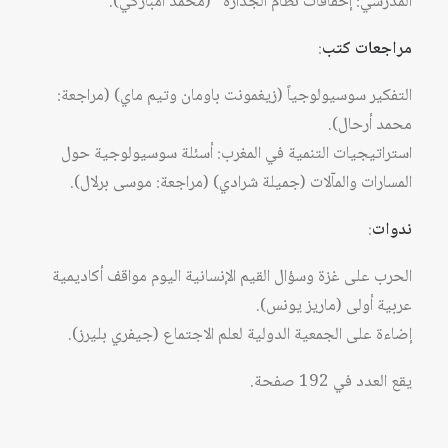
المدرسي: إخفاقات نظام الجدارة” (محمد امباركي).
مراجعات كتب
:
التفكير سوسيولوجياً (زيغمونت باومان وتيم ماي) (مراجعة:
محمد أرحال).
استراتيجيات التنمية في المغرب: أسئلة سوسيولوجية حول
المسارات والمآلات (جميلة شرادي) (مراجعة: موسى برلال).
ندوات
:
الحرب على غزة وسؤال القيم الإنسانية اليوم مواقف أكاديمية
عربية أولى (ماريز يونس).
إضاءة على الجمعية الدولية لعلم الاجتماع (جيفري بليرز).
يقع العدد في 192 صفحة.