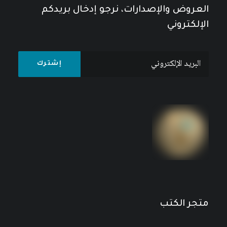
العروض والإصدارات، نرجو إدخال بريدكم
الإلكتروني
مجلة إضافات (المجلة العربية لعلم الاجتماع)، العدد
المزدوج 68-69، صيف-خريف 2025 وشتاء 2026
نطاق
10
$
–
5
$
السعر:
من
خلال
متجر الكتب