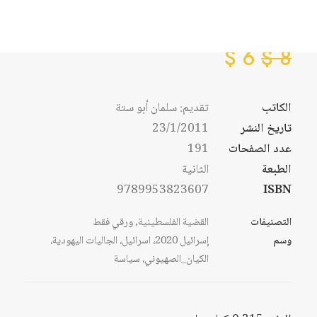
مسار الدول المتقدمة
$
6
$
8
الكاتب
تقديم: سلمان أبو ستة
تاريخ النشر
23/1/2011
عدد الصفحات
191
الطبعة
الثانية
9789953823607
ISBN
التصنيفات
القضية الفلسطينية
,
ورقي فقط
وسم
إسرائيل 2020، اسرائيل، الجاليات اليهودية،
الكيان_الصهيوني، سياسة