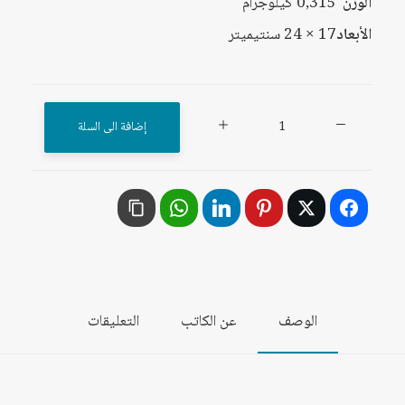
الوزن
0,315 كيلوجرام
الأبعاد
17 × 24 سنتيميتر
كمية
إضافة الى السلة
إسرائيل
2020:
خطتها
التفصيلية
لمستقبل
الدولة
والمجتمع
الوصف
عن الكاتب
التعليقات
/
المجلد
الخامس:
إسرائيل