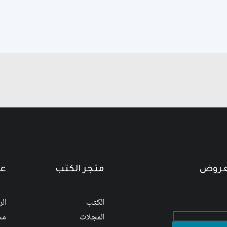
لعروض
متجر الكتب
عن
الكتب
ال
المجلات
مج