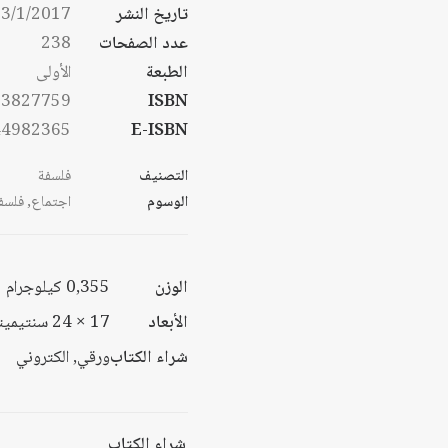
تاريخ النشر
3/1/2017
خلال
عدد الصفحات
238
الطبعة
الأولى
53827759
ISBN
44982365
E-ISBN
التصنيف
فلسفة
الوسوم
اجتماع
,
فلسف
الوزن
0,355 كيلوجرام
الأبعاد
17 × 24 سنتيميتر
شراء الكتاب
ورقي, الكتروني
شراء الكتاب