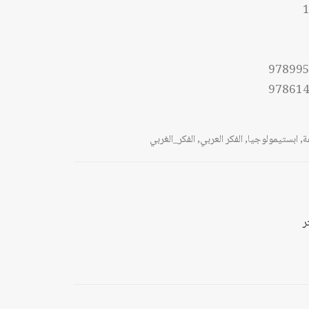
1
97899
97861
ة
,
ابستيمولوجيا
,
الفكر العربي
,
الفكر_الغربي