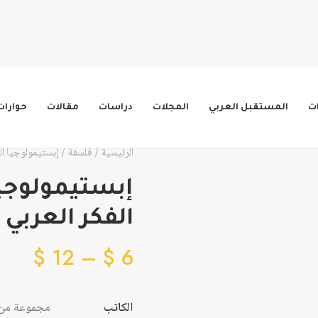
ات
المستقبل العربي
المجلات
دراسات
مقالات
حوارات
الرئيسية
فلسفة
إبستيمولوجيا الع
إبستيمولوجيا
الفكر العربي 
نطا
$
12
–
$
6
السع
من
الكاتب
مجموعة من 