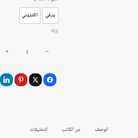
ورقي
الكتروني
إزالة
كمية
إبستيمولوجيا
العلوم
الإنسانية
في
الفكر
العربي
والفكر
الغربي
المعاصر
الوصف
عن الكاتب
التعليقات