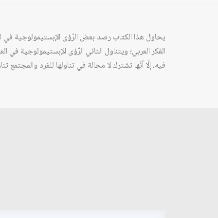
يحاول هذا الكتاب رصد بعض الرّؤى الإبستيمولوجية في العل
الفكر العربي؛ ويتناول الثاني الرّؤى الإبستيمولوجية في ا
فيه، إلّا أنّها تشترك لا محالة في تناولها للفرد والمجتمع ت