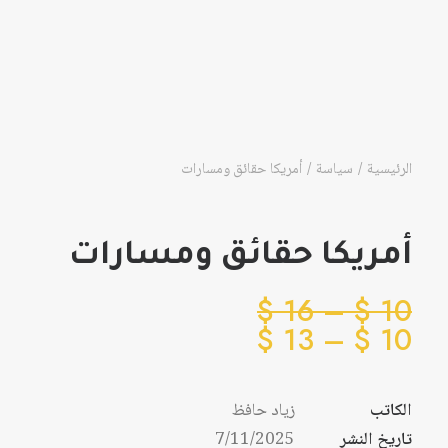
الرئيسية
سياسة
أمريكا حقائق ومسارات
أمريكا حقائق ومسارات
نطاق
$
16
–
$
10
نطاق
السعر:
$
13
–
$
10
من
السعر:
من
الكاتب
زياد حافظ
خلال
تاريخ النشر
7/11/2025