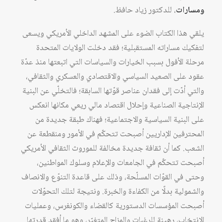
ومسارات
، للدكتور زياد حافظ.
يلقي هذا الكتاب الضوء على المشهد الداخلي الأمريكي ويسعى
لتفكيك مساراته المستقبلية؛ فقد دخلت الولايات المتحدة
مرحلة الأفول بسبب الخيارات والسياسات التي اتبعتها منذ عدّة
عقود على الصعيد السياسي والاقتصادي والعسكري والثقافي،
والتي أدّت إلى فقدان عناصر قوّتها السابقة؛ فالتخلّي عن البنية
الإنتاجية الصناعية وإحلال اقتصاد مالي ريعي مكانها انعكس
على البنية السياسية والاجتماعية؛ فهناك طبقة جديدة من
المحترفين الإداريين أصبحت تتحكّم في الأمور ومنقطعة عن
الشعب. كما أن ثقافة جديدة مخالفة للموروث الثقافي الأمريكي
أصبحت تتحكّم في الجامعات والإعلام وسلوك المواطنين،
وحتى في القوّات المسلّحة، وذلك على قاعدة التنوّع والانصاف
والشمولية بدلًا من الكفاءة والخبرة. ونتيجة لتلك التحوّلات
أصبحت المؤسسات الدستورية كالقضاء والكونغرس، وعمليات
الانتخاب، رهينة للرغبات والمزاج المتغيّر، وهو ما أفقد قدرتها