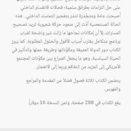
على حل النزاعات بطرائق سلمية؛ فحالات الانقسام الداخلي
أصبحت عامة ومتجّذرة تنذر بتفجير التماسك الداخلي. هذه
الحالة المستعصية أدّت إلى صعود حركة شعبوية تريد تصحيح
المسارات، إلاّ أن إمكانات نجاحها ما زالت غير واضحة لغياب
برنامج متكامل يقارب أسباب الأفول والحلول المطلوبة. كما يبرز
الكتاب دور الدولة العميقة ومكوّناتها وطريقة عملها والتأثير في
الحياة السياسية، وهو ما يجعل الصراع بين مكوّنات المجتمع
الأمريكي إلى المزيد من التفاقم وربما إلى الانفجار.
يتضمن الكتاب ثلاثة فصول فضلاً عن المقدمة والمراجع
والفهرس.
يقع الكتاب في 288 صفحة، وثمن النسخة 16 دولاراً.