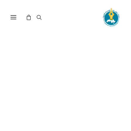
مركز دراسات الوحدة العربية
ليبيا
ترتيب حسب معدل التقييم
تم
عرض ⁦9⁩ من كل النتائج
الفرز
حسب
متوسط
التقييم