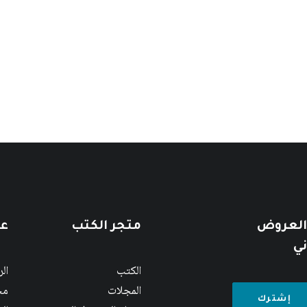
 العروض
متجر الكتب
عن
ني
الكتب
ال
المجلات
مج