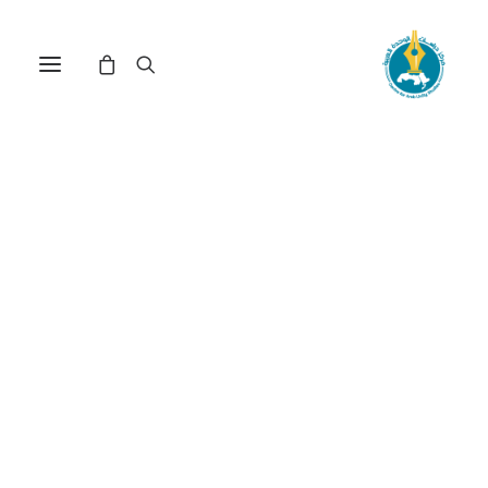
مركز دراسات الوحدة العربية
علم الهندسة
ترتيب حسب الأحدث
تم
عرض ⁦2⁩ من كل النتائج
الفرز
حسب
الأحدث