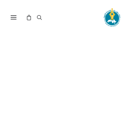
مركز دراسات الوحدة العربية
علم الهندسة
ترتيب حسب الأحدث
تم
عرض ⁦2⁩ من كل النتائج
الفرز
حسب
الأحدث