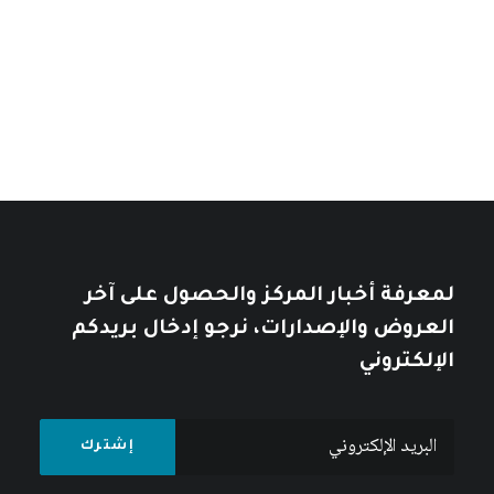
من
السعر:
من
تأملات في التاريخ العربي
خلال
خلال
10
$
12
$
لمعرفة أخبار المركز والحصول على آخر
العروض والإصدارات، نرجو إدخال بريدكم
الإلكتروني