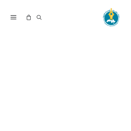
مركز دراسات الوحدة العربية
رؤساء
ترتيب حسب معدل التقييم
تم
عرض ⁦2⁩ من كل النتائج
الفرز
حسب
متوسط
التقييم