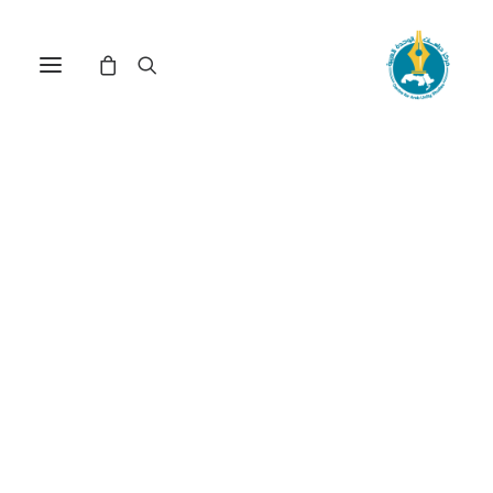
مركز دراسات الوحدة العربية
حضارة
ترتيب حسب: الأدنى سعراً للأعلى
تم
عرض ⁦8⁩ من كل النتائج
الفرز
حسب
السعر:
الأدنى
إلى