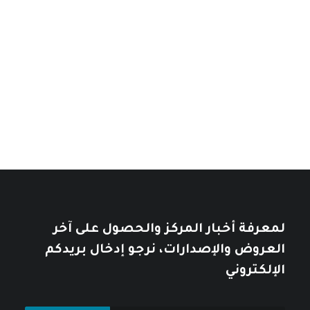
من
السعر:
من
إسرائيل: دولة بلا هوية
خلال
نطاق
14
$
–
7
$
خلال
نطاق
السعر:
11
$
–
7
$
من
السعر:
من
تأملات في التاريخ العربي
خلال
خلال
10
$
12
$
لمعرفة أخبار المركز والحصول على آخر
العروض والإصدارات، نرجو إدخال بريدكم
الإلكتروني